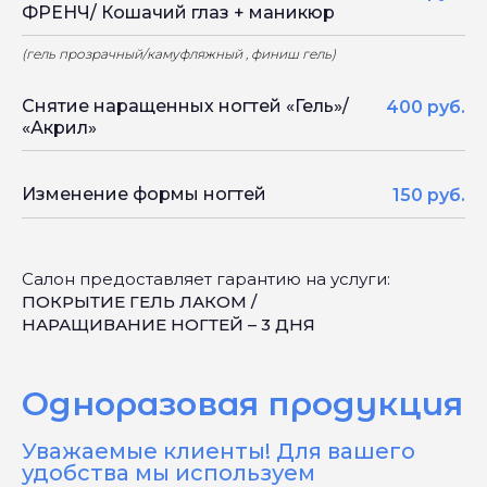
ФРЕНЧ/ Кошачий глаз + маникюр
Главная
(гель прозрачный/камуфляжный , финиш гель)
Выбрать филиал
Акции
Снятие наращенных ногтей «Гель»/
О нас
400 руб.
«Акрил»
Отзывы
Разработка сайта:
Вакансии
ПрофессорМ
Изменение формы ногтей
Франшиза
150 руб.
Блог
КудриПудри
Салон предоставляет гарантию на услуги:
ПОКРЫТИЕ ГЕЛЬ ЛАКОМ /
НАРАЩИВАНИЕ НОГТЕЙ – 3 ДНЯ
ИНН: 6700021656
© 2026 OOO "КУДРИПУДРИ".
Все права защищены
Одноразовая продукция
Уважаемые клиенты! Для вашего
удобства мы используем