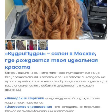
«КудриПудри» – салон в Москве,
где рождается твоя идеальная
красота
Каждый визит к нам – это маленькое путешествие в мир
безупречного стиля и заботы о ваших волосах. Мы создаём не
просто причёски, а законченные образы, которые подчеркнут
вашу уникальность и добавят уверенности в каждом
движении.
▸
Авторские стрижки
– индивидуальный подход к форме
лица, структуре волос
▸
Искусство окрашивания
– от натуральных переливов
блонда до смелых фантазийных оттенков