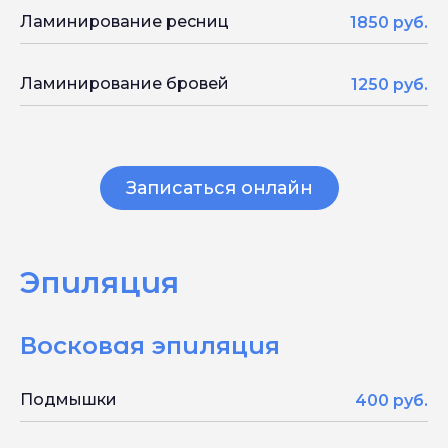
Ламинирование ресниц
1850 руб.
Главная
Ламинирование бровей
1250 руб.
Выбрать филиал
Акции
О нас
Отзывы
Разработка сайта:
Записаться онлайн
Вакансии
ПрофессорМ
Франшиза
Блог
Эпиляция
КудриПудри
Восковая эпиляция
ИНН: 6700021656
© 2026 OOO "КУДРИПУДРИ".
Все права защищены
Подмышки
400 руб.